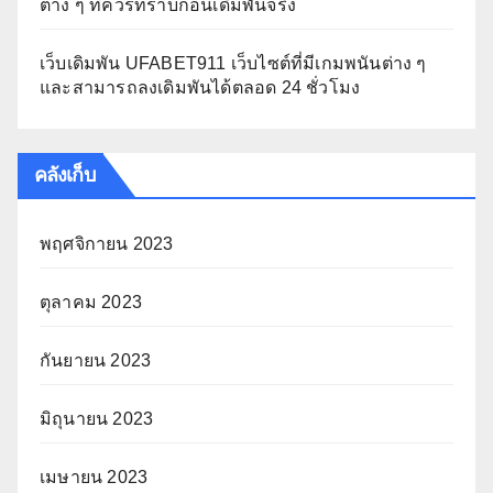
ต่าง ๆ ที่ควรทราบก่อนเดิมพันจริง
เว็บเดิมพัน UFABET911 เว็บไซต์ที่มีเกมพนันต่าง ๆ
และสามารถลงเดิมพันได้ตลอด 24 ชั่วโมง
คลังเก็บ
พฤศจิกายน 2023
ตุลาคม 2023
กันยายน 2023
มิถุนายน 2023
เมษายน 2023