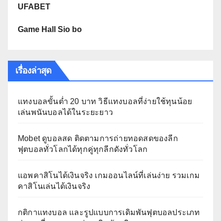
UFABET
Game Hall Sio bo
เรื่องล่าสุด
แทงบอลขั้นต่ำ 20 บาท วิธีแทงบอลที่ง่ายใช้ทุนน้อย
เล่นพนันบอลได้ในระยะยาว
Mobet ดูบอลสด ติดตามการถ่ายทอดสดของลีก
ฟุตบอลทั่วโลกได้ทุกคู่ทุกลีกดังทั่วโลก
แอพคาสิโนได้เงินจริง เกมออนไลน์ที่เล่นง่าย รวมเกม
คาสิโนเล่นได้เงินจริง
กติกาแทงบอล และรูปแบบการเดิมพันฟุตบอลประเภท