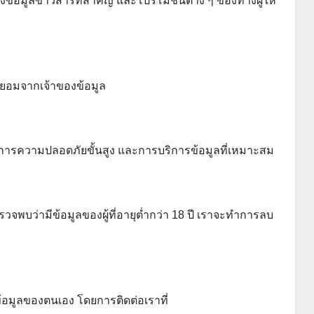
ข้อมูลข่าวสารที่สำคัญ และโปรโมชั่นต่าง ๆ ของทางผู้ให้
นยอมจากเจ้าของข้อมูล
ตรการความปลอดภัยขั้นสูง และการบริการข้อมูลที่เหมาะสม
กตรวจพบว่ามีข้อมูลของผู้ที่อายุต่ำกว่า 18 ปี เราจะทำการลบ
บข้อมูลของตนเอง โดยการติดต่อเราที่