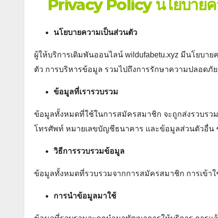
Privacy Policy นโยบายควา
นโยบายความเป็นส่วนตัว
ผู้ให้บริการเดิมพันออนไลน์ wildufabetu.xyz มีนโยบาย
ตัว การบริหารข้อมูล รวมไปถึงการรักษาความปลอดภัย
ข้อมูลที่เรารวบรวม
ข้อมูลทั้งหมดที่ใช้ในการสมัครสมาชิก จะถูกส่งรวบรวมม
โทรศัพท์ หมายเลขบัญชีธนาคาร และข้อมูลส่วนตัวอื่น ๆ
วิธีการรวบรวมข้อมูล
ข้อมูลทั้งหมดที่รวบรวมจากการสมัครสมาชิก การเข้าใช้
การนำข้อมูลมาใช้