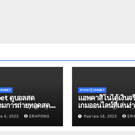
้ UFABET
สาระน่ารู้ UFABET
t ดูบอลสด
แอพคาสิโนได้เงินจร
ามการถ่ายทอดสด
เกมออนไลน์ที่เล่นง่
กฟุตบอลทั่วโลกได้
รวมเกมคาสิโนเล่นได
คม 6, 2023
ERAPONG
กันยายน 16, 2023
ER
่ทุกลีกดังทั่วโลก
จริง