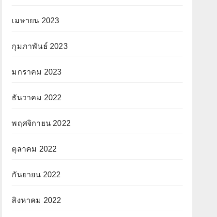
เมษายน 2023
กุมภาพันธ์ 2023
มกราคม 2023
ธันวาคม 2022
พฤศจิกายน 2022
ตุลาคม 2022
กันยายน 2022
สิงหาคม 2022