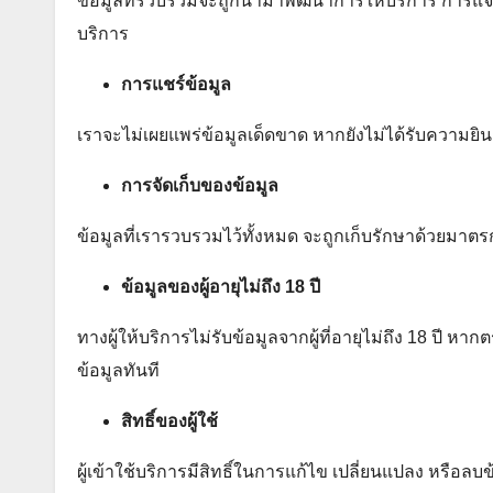
ข้อมูลที่รวบรวมจะถูกนำมาพัฒนาการให้บริการ การแจ้ง
บริการ
การแชร์ข้อมูล
เราจะไม่เผยแพร่ข้อมูลเด็ดขาด หากยังไม่ได้รับความยิ
การจัดเก็บของข้อมูล
ข้อมูลที่เรารวบรวมไว้ทั้งหมด จะถูกเก็บรักษาด้วยมา
ข้อมูลของผู้อายุไม่ถึง 18 ปี
ทางผู้ให้บริการไม่รับข้อมูลจากผู้ที่อายุไม่ถึง 18 ปี หา
ข้อมูลทันที
สิทธิ์ของผู้ใช้
ผู้เข้าใช้บริการมีสิทธิ์ในการแก้ไข เปลี่ยนแปลง หรือล