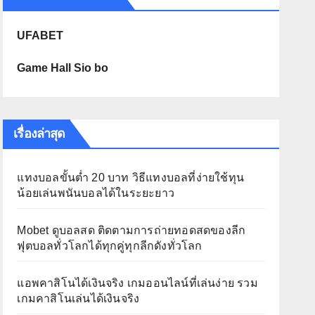
UFABET
Game Hall Sio bo
เรื่องล่าสุด
แทงบอลขั้นต่ำ 20 บาท วิธีแทงบอลที่ง่ายใช้ทุน
น้อยเล่นพนันบอลได้ในระยะยาว
Mobet ดูบอลสด ติดตามการถ่ายทอดสดของลีก
ฟุตบอลทั่วโลกได้ทุกคู่ทุกลีกดังทั่วโลก
แอพคาสิโนได้เงินจริง เกมออนไลน์ที่เล่นง่าย รวม
เกมคาสิโนเล่นได้เงินจริง