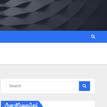
เว็บคาสิโนออนไลน์