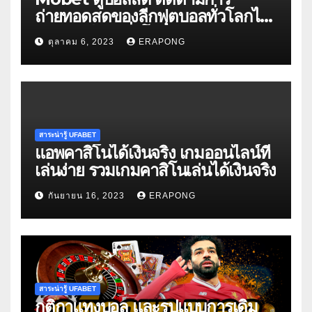
ถ่ายทอดสดของลีกฟุตบอลทั่วโลกได้
ทุกคู่ทุกลีกดังทั่วโลก
ตุลาคม 6, 2023
ERAPONG
สาระน่ารู้ UFABET
แอพคาสิโนได้เงินจริง เกมออนไลน์ที่
เล่นง่าย รวมเกมคาสิโนเล่นได้เงินจริง
กันยายน 16, 2023
ERAPONG
สาระน่ารู้ UFABET
กติกาแทงบอล และรูปแบบการเดิม