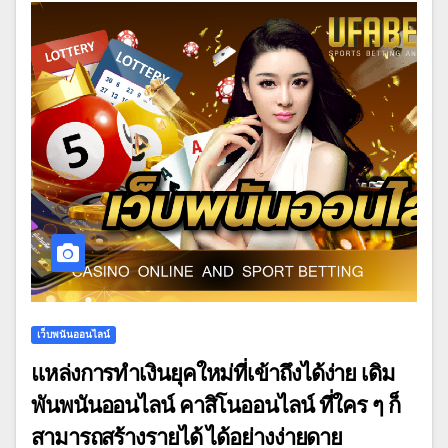
เว็บพนันออนไลน์
แหล่งการทำเงินยุคใหม่ที่เข้าถึงได้ง่าย เดิม
พันพนันออนไลน์ คาสิโนออนไลน์ ที่ใคร ๆ ก็
สามารถสร้างรายได้ ได้อย่างง่ายดาย