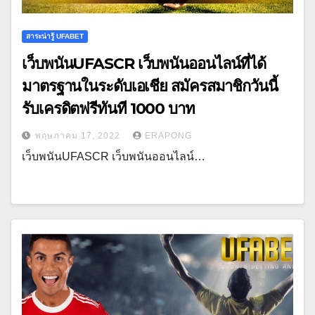
สาระน่ารู้ UFABET
เว็บพนันUFASCR เว็บพนันออนไลน์ที่ได้
มาตรฐานในระดับเอเชีย สมัครสมาชิกวันนี้
รับเครดิตฟรีทันที 1000 บาท
พฤษภาคม 17, 2022
ERAPONG
เว็บพนันUFASCR เว็บพนันออนไลน์…