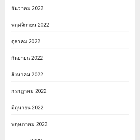
ธันวาคม 2022
พฤศจิกายน 2022
ตุลาคม 2022
กันยายน 2022
สิงหาคม 2022
กรกฎาคม 2022
มิถุนายน 2022
พฤษภาคม 2022