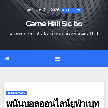
Skip
ศุกร์. ส.ค. 7th, 2026
4:21:06 PM
to
content
Game Hall Sic bo
แหล่งรวมเกม Sic bo ที่ดีที่สุด ต้องที่ Game Hall
แทงบอลออนไลน์
พนันบอลออนไลน์ยูฟ่าเบท