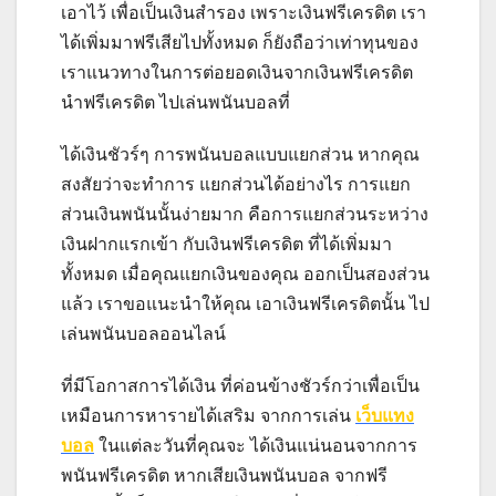
เอาไว้ เพื่อเป็นเงินสำรอง เพราะเงินฟรีเครดิต เรา
ได้เพิ่มมาฟรีเสียไปทั้งหมด ก็ยังถือว่าเท่าทุนของ
เราแนวทางในการต่อยอดเงินจากเงินฟรีเครดิต
นำฟรีเครดิต ไปเล่นพนันบอลที่
ได้เงินชัวร์ๆ การพนันบอลแบบแยกส่วน หากคุณ
สงสัยว่าจะทำการ แยกส่วนได้อย่างไร การแยก
ส่วนเงินพนันนั้นง่ายมาก คือการแยกส่วนระหว่าง
เงินฝากแรกเข้า กับเงินฟรีเครดิต ที่ได้เพิ่มมา
ทั้งหมด เมื่อคุณแยกเงินของคุณ ออกเป็นสองส่วน
แล้ว เราขอแนะนำให้คุณ เอาเงินฟรีเครดิตนั้น ไป
เล่นพนันบอลออนไลน์
ที่มีโอกาสการได้เงิน ที่ค่อนข้างชัวร์กว่าเพื่อเป็น
เหมือนการหารายได้เสริม จากการเล่น
เว็บแทง
บอล
ในแต่ละวันที่คุณจะ ได้เงินแน่นอนจากการ
พนันฟรีเครดิต หากเสียเงินพนันบอล จากฟรี