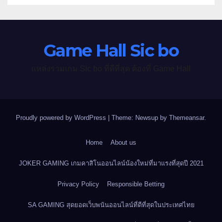
Game Hall Sic bo
แหล่งรวมเกม Sic bo ที่ดีที่สุด ต้องที่ Game Hall
Proudly powered by WordPress
|
Theme: Newsup by
Themeansar
.
Home
About us
JOKER GAMING เกมคาสิโนออนไลน์น้องใหม่ที่มาแรงที่สุดปี 2021
Privacy Policy
Responsible Betting
SA GAMING สุดยอดเว็บพนันออนไลน์ที่ดีที่สุดในประเทศไทย