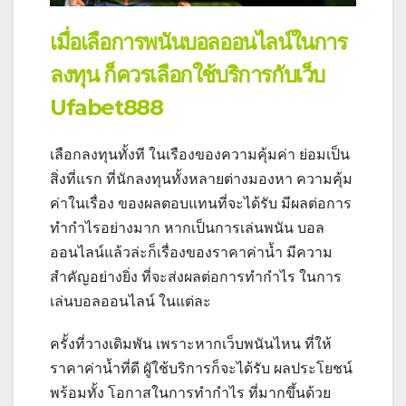
เมื่อเลือการพนันบอลออนไลน์ในการ
ลงทุน ก็ควรเลือกใช้บริการกับเว็บ
Ufabet888
เลือกลงทุนทั้งที ในเรืองของความคุ้มค่า ย่อมเป็น
สิ่งที่แรก ที่นักลงทุนทั้งหลายต่างมองหา ความคุ้ม
ค่าในเรื่อง ของผลตอบแทนที่จะได้รับ มีผลต่อการ
ทำกำไรอย่างมาก หากเป็นการเล่นพนัน บอล
ออนไลน์แล้วล่ะก็เรื่องของราคาค่าน้ำ มีความ
สำคัญอย่างยิ่ง ที่จะส่งผลต่อการทำกำไร ในการ
เล่นบอลออนไลน์ ในแต่ละ
ครั้งที่วางเดิมพัน เพราะหากเว็บพนันไหน ที่ให้
ราคาค่าน้ำที่ดี ผูัใช้บริการก็จะได้รับ ผลประโยชน์
พร้อมทั้ง โอกาสในการทำกำไร ที่มากขึ้นด้วย