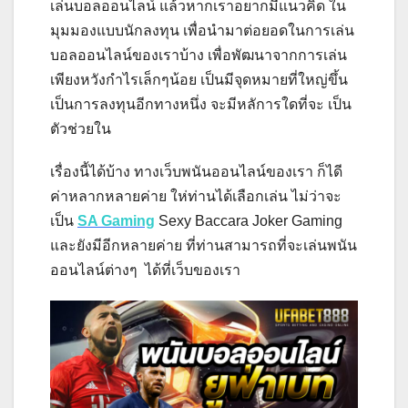
เล่นบอลออนไลน์ แล้วหากเราอยากมีแนวคิด ใน
มุมมองแบบนักลงทุน เพื่อนำมาต่อยอดในการเล่น
บอลออนไลน์ของเราบ้าง เพื่อพัฒนาจากการเล่น
เพียงหวังกำไรเล็กๆน้อย เป็นมีจุดหมายที่ใหญ่ขึ้น
เป็นการลงทุนอีกทางหนึ่ง จะมีหลัการใดที่จะ เป็น
ตัวช่วยใน
เรื่องนี้ได้บ้าง ทางเว็บพนันออนไลน์ของเรา ก็ไดี
ค่าหลากหลายค่าย ให่ท่านได้เลือกเล่น ไม่ว่าจะ
เป็น
SA Gaming
Sexy Baccara Joker Gaming
และยังมีอีกหลายค่าย ที่ท่านสามารถที่จะเล่นพนัน
ออนไลน์ต่างๆ ได้ที่เว็บของเรา