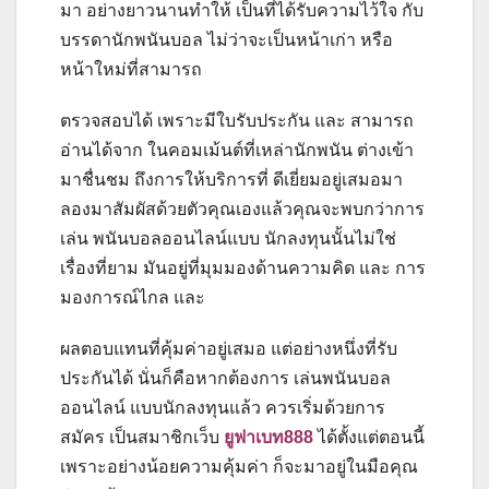
มา อย่างยาวนานทำให้ เป็นที่ได้รับความไว้ใจ กับ
บรรดานักพนันบอล ไม่ว่าจะเป็นหน้าเก่า หรือ
หน้าใหม่ที่สามารถ
ตรวจสอบได้ เพราะมีใบรับประกัน และ สามารถ
อ่านได้จาก ในคอมเม้นต์ที่เหล่านักพนัน ต่างเข้า
มาชื่นชม ถึงการให้บริการที่ ดีเยี่ยมอยู่เสมอมา
ลองมาสัมผัสด้วยตัวคุณเองแล้วคุณจะพบกว่าการ
เล่น พนันบอลออนไลน์แบบ นักลงทุนนั้นไม่ใช่
เรื่องที่ยาม มันอยู่ที่มุมมองด้านความคิด และ การ
มองการณ์ไกล และ
ผลตอบแทนที่คุ้มค่าอยู่เสมอ แต่อย่างหนึ่งที่รับ
ประกันได้ นั่นก็คือหากต้องการ เล่นพนันบอล
ออนไลน์ แบบนักลงทุนแล้ว ควรเริ่มด้วยการ
สมัคร เป็นสมาชิกเว็บ
ยูฟาเบท888
ได้ตั้งแต่ตอนนี้
เพราะอย่างน้อยความคุ้มค่า ก็จะมาอยู่ในมือคุณ