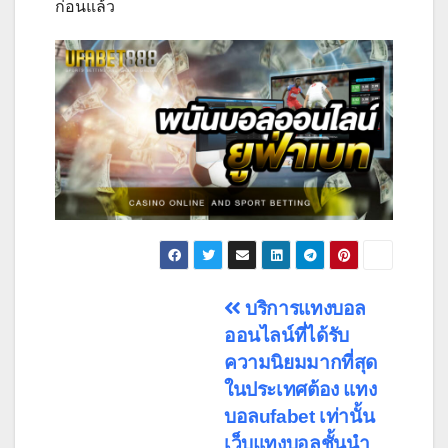
ก่อนแล้ว
แนะแนว
บริการแทงบอล
ออนไลน์ที่ได้รับ
เรื่อง
ความนิยมมากที่สุด
ในประเทศต้อง แทง
บอลufabet เท่านั้น
เว็บแทงบอลชั้นนำ