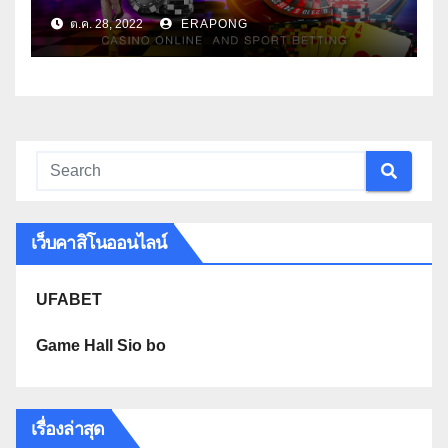
เท่านั้น
ต.ค. 28, 2022
ERAPONG
เว็บคาสิโนออนไลน์
UFABET
Game Hall Sio bo
เรื่องล่าสุด