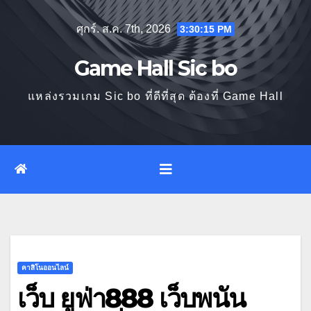
Skip
ศุกร์. ส.ค. 7th, 2026
3:30:16 PM
to
content
Game Hall Sic bo
แหล่งรวมเกม Sic bo ที่ดีที่สุด ต้องที่ Game Hall
คาสิโนออนไลน์
เว็บ ยูฟ่า888 เว็บพนัน