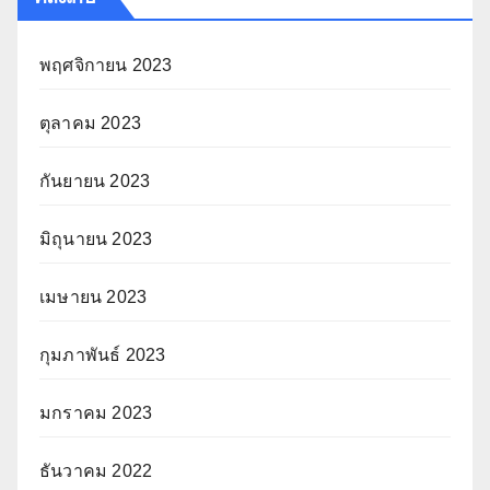
พฤศจิกายน 2023
ตุลาคม 2023
กันยายน 2023
มิถุนายน 2023
เมษายน 2023
กุมภาพันธ์ 2023
มกราคม 2023
ธันวาคม 2022