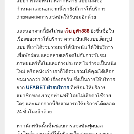
แบบการเดิมพันได้หลากหลาย แบบไม่มีข้อ
กำหนด และนอกจากนี้เรายังมีการให้บริการ
ถ่ายทอดสดการแข่งขันให้รับชมอีกด้วย
และนอกจากนี้ยังไม่พอ
เว็บ ยูฟ่า888
ยังขึ้นชื่อใน
เรื่องของการให้บริการ ความบันเทิงแบบเต็มรูป
แบบ ที่เราได้รวบรวมมาให้นักพนัน ได้ใช้บริการ
เพื่อพักผ่อน และคลายเครียดไปกับการรับชม
ภาพยนตร์ทั้งในและต่างประเทศ ไม่ว่าจะเป็นหนัง
ใหม่ หรือหนังเก่า เราก็ได้รวบรวมให้คุณได้เลือก
ชมมากกว่า 200 เรื่องต่อวัน ซึ่งเป็นการให้บริการ
จาก
UFABET
ฝ่ายบริการ
ที่พร้อมให้บริการ
สมาชิกของเราทุกท่านฟรี โดยไม่เสียค่าใช้จ่าย
ใดๆ และนอกจากนี้ยังสามารถใช้บริการได้ตลอด
24 ชั่วโมงอีกด้วย
หากนักพนันนั้นชื่นชอบการแข่งขันฟุตบอล
เว็บไซต์ของเราก็มีให้บริการในส่วนของ การแจ