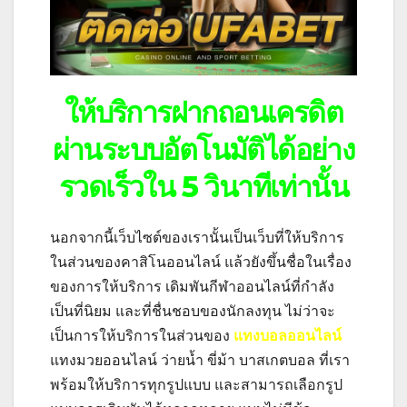
ให้บริการฝากถอนเครดิต
ผ่านระบบอัตโนมัติได้อย่าง
รวดเร็วใน 5 วินาทีเท่านั้น
นอกจากนี้เว็บไซต์ของเรานั้นเป็นเว็บที่ให้บริการ
ในส่วนของคาสิโนออนไลน์ แล้วยังขึ้นชื่อในเรื่อง
ของการให้บริการ เดิมพันกีฬาออนไลน์ที่กำลัง
เป็นที่นิยม และที่ชื่นชอบของนักลงทุน ไม่ว่าจะ
เป็นการให้บริการในส่วนของ
แทงบอลออนไลน์
แทงมวยออนไลน์ ว่ายน้ำ ขี่ม้า บาสเกตบอล ที่เรา
พร้อมให้บริการทุกรูปแบบ และสามารถเลือกรูป