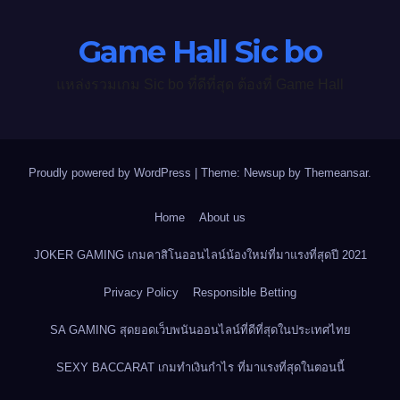
Game Hall Sic bo
แหล่งรวมเกม Sic bo ที่ดีที่สุด ต้องที่ Game Hall
Proudly powered by WordPress
|
Theme: Newsup by
Themeansar
.
Home
About us
JOKER GAMING เกมคาสิโนออนไลน์น้องใหม่ที่มาแรงที่สุดปี 2021
Privacy Policy
Responsible Betting
SA GAMING สุดยอดเว็บพนันออนไลน์ที่ดีที่สุดในประเทศไทย
SEXY BACCARAT เกมทำเงินกำไร ที่มาแรงที่สุดในตอนนี้