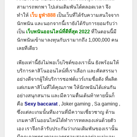
สามารถพกพา ไปเล่นเดิมพันได้ตลอดเวลา จึง
ทำให้
เว็บ ยูฟ่า888
เป็นเว็บที่ได้รับความสนใจจาก
นักพนัน และนอกจากนี้เรายังได้รับการยอมรับว่า
เป็น
เว็บพนันออนไลน์ที่ดีที่สุด 2022
ที่ในตอนนี้มี
นักพนันเข้ามาลงทุนกับเรามากถึง 1,000,000 คน
เลยทีเดียว
เพียงเท่านี้ยังไม่พอเว็บไซต์ของเรานั้น ยังพร้อมให้
บริการคาสิโนออนไลน์ที่เราเลือก และคัดสรรมา
อย่างดีจากผู้ให้บริการซอฟต์แวร์เกมชื่อดัง ที่ผลิต
แต่เกมคาสิโนที่ได้คุณภาพ ให้นักพนันได้เล่นกัน
อย่างสนุกสนาน และมีความตื่นเต้นท้าทายนั้นก็
คือ
Sexy baccarat
, Joker gaming , Sa gaming ,
ซึ่งแต่ละเกมนั้นทีมงานที่มีความเชี่ยวชาญ ด้าน
เกมคาสิโนออนไลน์ได้ทำการทดลองเล่นด้วยตัว
เอง เราจึงกล้ารับประกันว่าเกมเดิมพันของเรานั้น
มีคุณภาพตรงตามมาตรฐานสากลอย่างแน่นอน