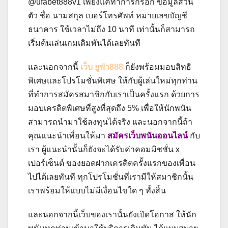
@ufabet888v1 เพียงแค่ทำการกรอก ข้อมูลส่วน
ตัว ชื่อ นามสกุล เบอร์โทรศัพท์ หมายเลขบัญชี
ธนาคาร ใช้เวลาไม่ถึง 10 นาที เท่านั้นก็สามารถ
เริ่มต้นเล่นเกมเดิมพันได้เลยทันที
และนอกจากนี้
เว็บ ยูฟ่า888
ก็ยังพร้อมมอบสิทธิ
พิเศษและโปรโมชั่นพิเศษ ให้กับผู้เล่นใหม่ทุกท่าน
ที่ทำการสมัครสมาชิกกับเราเป็นครั้งแรก ด้วยการ
มอบเครดิตพิเศษที่สูงที่สุดถึง 5% เพื่อให้นักพนัน
สามารถนำมาใช้ลงทุนได้จริง และนอกจากนี้ถ้า
คุณแนะนำเพื่อนให้มา
สมัครเว็บพนันออนไลน์
กับ
เรา ผู้แนะนำนั้นก็ยังจะได้รับค่าคอมมิชชั่น x
เปอร์เซ็นต์ ของยอดฝากเครดิตครั้งแรกของเพื่อน
ไปได้เลยทันที ทุกโปรโมชั่นที่เรามีให้สมาชิกนั้น
เราพร้อมให้แบบไม่มีเงื่อนไขใด ๆ ทั้งสิ้น
และนอกจากนี้เว็บของเรานั้นยังเปิดโอกาส ให้นัก